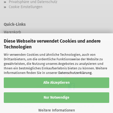
Privatsphäre und Datenschutz
Cookie Einstellungen
Quick-Links
Warenkorb
Mein Konto
Diese Webseite verwendet Cookies und andere
Zur Kasse
Technologien
Kontakt
Wir verwenden Cookies und ähnliche Technologien, auch von
Drittanbietern, um die ordentliche Funktionsweise der Website zu
gewährleisten, die Nutzung unseres Angebotes zu analysieren und
Ihnen ein bestmögliches Einkaufserlebnis bieten zu können. Weitere
Informationen finden Sie in unserer
Datenschutzerklärung
.
Besuchen sie uns bei Instagram
Alle Akzeptieren
oder Facebook
Nur Notwendige
Shopping Cart Software
by Gambio.com © 2026
Weitere Informationen