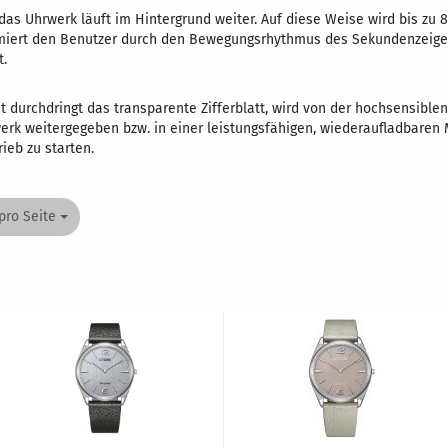
 das Uhrwerk läuft im Hintergrund weiter. Auf diese Weise wird bis zu 
miert den Benutzer durch den Bewegungsrhythmus des Sekundenzeigers
t.
ht durchdringt das transparente Zifferblatt, wird von der hochsensiblen
rk weitergegeben bzw. in einer leistungsfähigen, wiederaufladbaren M
ieb zu starten.
pro Seite
 Seite