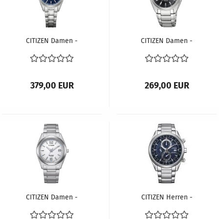
CITIZEN Damen -
CITIZEN Damen -
Armbanduhr ECO-
Armbanduhr ECO-
DRIVE Funk EC1180-81L
DRIVE Super Titanium
™ EW2210-53E
379,00 EUR
269,00 EUR
CITIZEN Damen -
CITIZEN Herren -
Armbanduhr ECO-
Armbanduhr ECO-
DRIVE Super Titanium
DRIVE Funk AT8260-