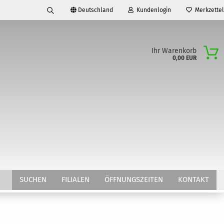
Deutschland
Kundenlogin
Merkzettel
Suche...
d
Ihr Warenkorb
0,00 EUR
E-Mail
Passwort
Konto erstellen
Passwort vergessen?
SUCHEN
FILIALEN
ÖFFNUNGSZEITEN
KONTAKT