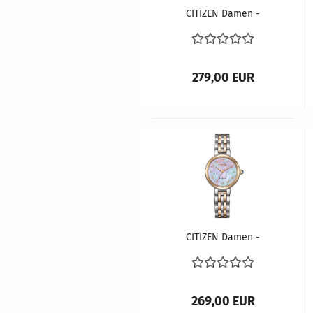
CITIZEN Damen -
Armbanduhr ECO-
DRIVE Super Titanium
™ EW2214-52A
279,00 EUR
CITIZEN Damen -
Armbanduhr ECO-
DRIVE EM0996-84Y
269,00 EUR