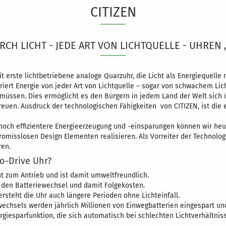
CITIZEN
LD SILBER AN- &
RKAUF anzeigen
INGOLD FEINSILBER
RCH LICHT - JEDE ART VON LICHTQUELLE - UHREN 
OLDANKAUF
it erste lichtbetriebene analoge Quarzuhr, die Licht als Energiequelle 
ert Energie von jeder Art von Lichtquelle – sogar von schwachem Lich
 müssen. Dies ermöglicht es den Bürgern in jedem Land der Welt sich 
reuen. Ausdruck der technologischen Fähigkeiten von CITIZEN, ist die 
ch effizientere Energieerzeugung und -einsparungen können wir heu
romisslosen Design Elementen realisieren. Als Vorreiter der Technologi
ren.
co-Drive Uhr?
ht zum Antrieb und ist damit umweltfreundlich.
 den Batteriewechsel und damit Folgekosten.
steht die Uhr auch längere Perioden ohne Lichteinfall.
wechsels werden jährlich Millionen von Einwegbatterien eingespart u
giesparfunktion, die sich automatisch bei schlechten Lichtverhältni