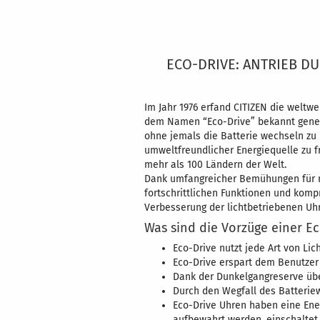
WERKSTATT anzeigen
GO
GOLDSCHMIEDE
VE
UHRMACHERWERKSTATT
FE
ECO-DRIVE: ANTRIEB DU
G
Im Jahr 1976 erfand CITIZEN die weltwe
dem Namen “Eco-Drive” bekannt generi
ohne jemals die Batterie wechseln zu
umweltfreundlicher Energiequelle zu f
mehr als 100 Ländern der Welt.
Dank umfangreicher Bemühungen für no
fortschrittlichen Funktionen und komp
Verbesserung der lichtbetriebenen Uh
Was sind die Vorzüge einer E
Eco-Drive nutzt jede Art von Lic
Eco-Drive erspart dem Benutzer
Dank der Dunkelgangreserve über
Durch den Wegfall des Batterie
Eco-Drive Uhren haben eine Ener
aufbewahrt werden, einschaltet.