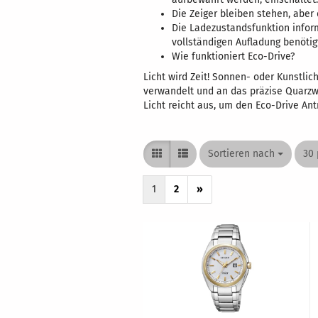
Die Zeiger bleiben stehen, aber
Die Ladezustandsfunktion infor
vollständigen Aufladung benötig
Wie funktioniert Eco-Drive?
Licht wird Zeit! Sonnen- oder Kunstlic
verwandelt und an das präzise Quarzwe
Licht reicht aus, um den Eco-Drive Antr
Sortieren nach
Sortieren nach
30 
pro
1
2
»