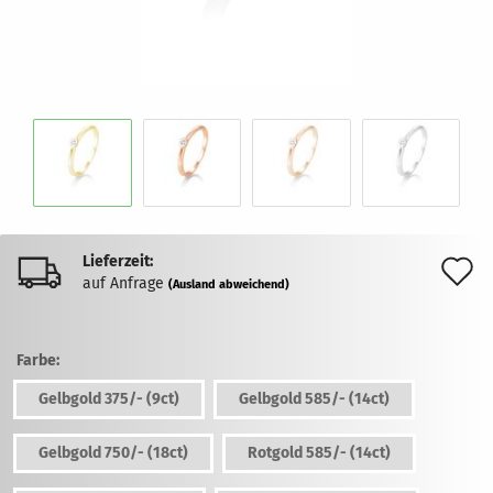
Lieferzeit:
A
auf Anfrage
(Ausland abweichend)
d
M
Farbe:
Gelbgold 375/- (9ct)
Gelbgold 585/- (14ct)
Gelbgold 750/- (18ct)
Rotgold 585/- (14ct)